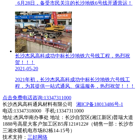
6月28日，备受市民关注的长沙地铁6号线开通营运！
长沙杰风高科成功中标长沙地铁六号线工程，热烈祝
贺！！！
2021-05-20
2021年初，长沙杰风高科成功中标长沙地铁六号线工
程，为其提供一站式通风、保温服务，热烈祝贺！！！
点击免费电话咨询:13347311000
长沙杰风高科通风材料有限公司
湘ICP备18013486号-1
电话:13347318000 手机:13347311000
地址:杰风华南办事处 地址：长沙自贸区(湘江新区)普瑞大道
1888号高星大客户加工区B5库121#122#（销售一部：长沙市
三湘水暖机电市场B2栋14-15号）
技术支持：
三好网络