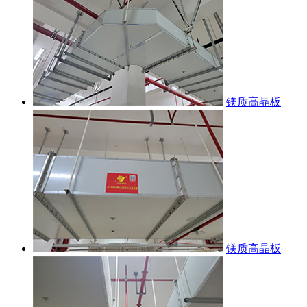
镁质高晶板
镁质高晶板