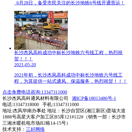
6月28日，备受市民关注的长沙地铁6号线开通营运！
长沙杰风高科成功中标长沙地铁六号线工程，热烈祝
贺！！！
2021-05-20
2021年初，长沙杰风高科成功中标长沙地铁六号线工
程，为其提供一站式通风、保温服务，热烈祝贺！！！
点击免费电话咨询:13347311000
长沙杰风高科通风材料有限公司
湘ICP备18013486号-1
电话:13347318000 手机:13347311000
地址:杰风华南办事处 地址：长沙自贸区(湘江新区)普瑞大道
1888号高星大客户加工区B5库121#122#（销售一部：长沙市
三湘水暖机电市场B2栋14-15号）
技术支持：
三好网络