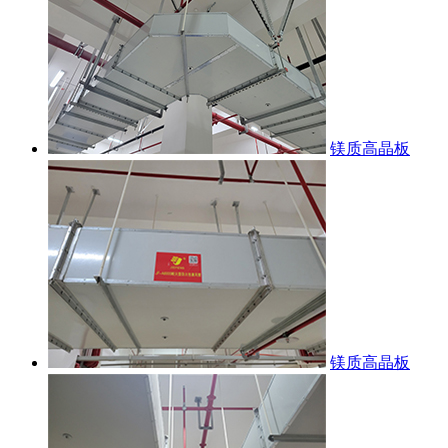
镁质高晶板
镁质高晶板