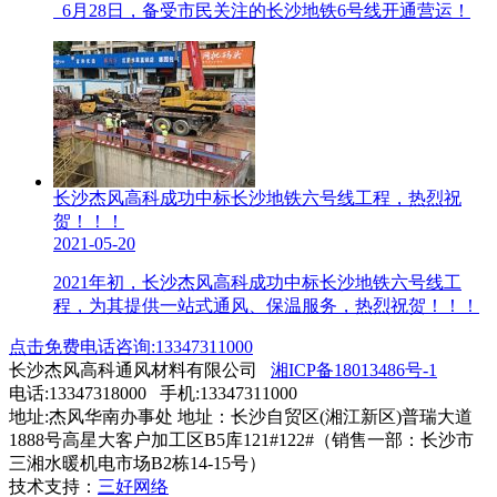
6月28日，备受市民关注的长沙地铁6号线开通营运！
长沙杰风高科成功中标长沙地铁六号线工程，热烈祝
贺！！！
2021-05-20
2021年初，长沙杰风高科成功中标长沙地铁六号线工
程，为其提供一站式通风、保温服务，热烈祝贺！！！
点击免费电话咨询:13347311000
长沙杰风高科通风材料有限公司
湘ICP备18013486号-1
电话:13347318000 手机:13347311000
地址:杰风华南办事处 地址：长沙自贸区(湘江新区)普瑞大道
1888号高星大客户加工区B5库121#122#（销售一部：长沙市
三湘水暖机电市场B2栋14-15号）
技术支持：
三好网络