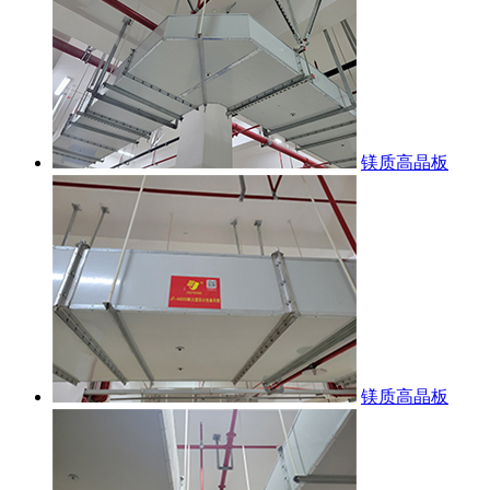
镁质高晶板
镁质高晶板