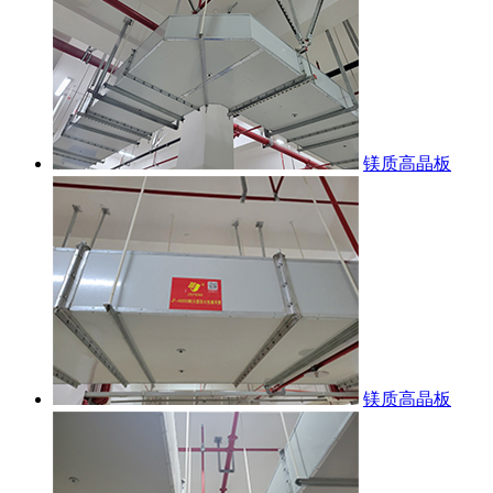
镁质高晶板
镁质高晶板