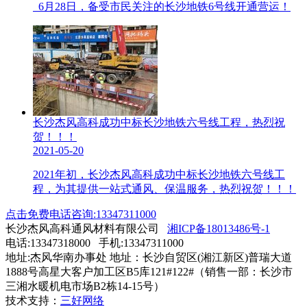
6月28日，备受市民关注的长沙地铁6号线开通营运！
长沙杰风高科成功中标长沙地铁六号线工程，热烈祝
贺！！！
2021-05-20
2021年初，长沙杰风高科成功中标长沙地铁六号线工
程，为其提供一站式通风、保温服务，热烈祝贺！！！
点击免费电话咨询:13347311000
长沙杰风高科通风材料有限公司
湘ICP备18013486号-1
电话:13347318000 手机:13347311000
地址:杰风华南办事处 地址：长沙自贸区(湘江新区)普瑞大道
1888号高星大客户加工区B5库121#122#（销售一部：长沙市
三湘水暖机电市场B2栋14-15号）
技术支持：
三好网络