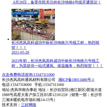
6月28日，备受市民关注的长沙地铁6号线开通营运！
长沙杰风高科成功中标长沙地铁六号线工程，热烈祝
贺！！！
2021-05-20
2021年初，长沙杰风高科成功中标长沙地铁六号线工
程，为其提供一站式通风、保温服务，热烈祝贺！！！
点击免费电话咨询:13347311000
长沙杰风高科通风材料有限公司
湘ICP备18013486号-1
电话:13347318000 手机:13347311000
地址:杰风华南办事处 地址：长沙自贸区(湘江新区)普瑞大道
1888号高星大客户加工区B5库121#122#（销售一部：长沙市
三湘水暖机电市场B2栋14-15号）
技术支持：
三好网络