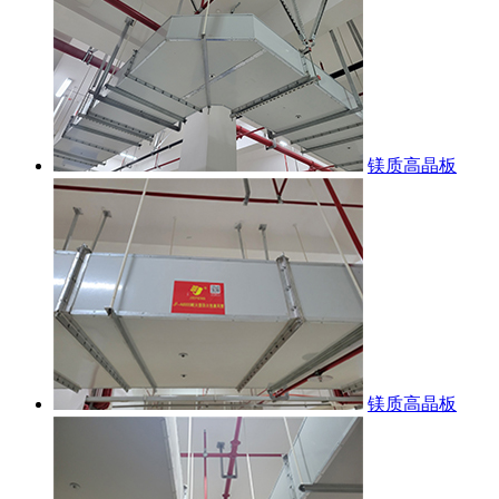
镁质高晶板
镁质高晶板