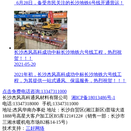
6月28日，备受市民关注的长沙地铁6号线开通营运！
长沙杰风高科成功中标长沙地铁六号线工程，热烈祝
贺！！！
2021-05-20
2021年初，长沙杰风高科成功中标长沙地铁六号线工
程，为其提供一站式通风、保温服务，热烈祝贺！！！
点击免费电话咨询:13347311000
长沙杰风高科通风材料有限公司
湘ICP备18013486号-1
电话:13347318000 手机:13347311000
地址:杰风华南办事处 地址：长沙自贸区(湘江新区)普瑞大道
1888号高星大客户加工区B5库121#122#（销售一部：长沙市
三湘水暖机电市场B2栋14-15号）
技术支持：
三好网络