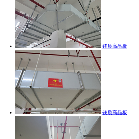
镁质高晶板
镁质高晶板